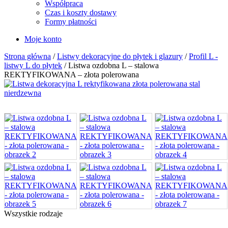
Współpraca
Czas i koszty dostawy
Formy płatności
Moje konto
Strona główna
/
Listwy dekoracyjne do płytek i glazury
/
Profil L -
listwy L do płytek
/ Listwa ozdobna L – stalowa
REKTYFIKOWANA – złota polerowana
Wszystkie rodzaje