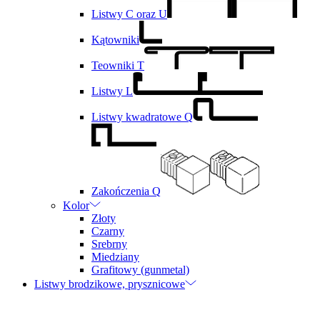
Listwy C oraz U
Kątowniki
Teowniki T
Listwy L
Listwy kwadratowe Q
Zakończenia Q
Kolor
Złoty
Czarny
Srebrny
Miedziany
Grafitowy (gunmetal)
Listwy brodzikowe, prysznicowe