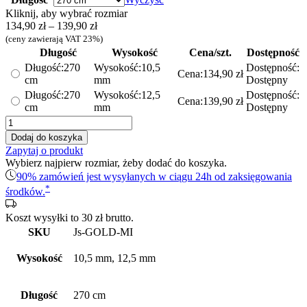
Kliknij, aby wybrać rozmiar
Zakres
134,90
zł
–
139,90
zł
cen:
(ceny zawierają VAT 23%)
od
Długość
Wysokość
Cena/szt.
Dostępność
134,90 zł
Długość:
270
Wysokość:
10,5
Dostępność:
Cena:
134,90
zł
do
cm
mm
Dostępny
139,90 zł
Długość:
270
Wysokość:
12,5
Dostępność:
Cena:
139,90
zł
cm
mm
Dostępny
ilość
Listwa
Dodaj do koszyka
ozdobna
Zapytaj o produkt
L
Wybierz najpierw rozmiar, żeby dodać do koszyka.
–
90% zamówień jest wysyłanych w ciągu 24h od zaksięgowania
stalowa
*
środków.
REKTYFIKOWANA
-
Koszt wysyłki to
30
zł
brutto.
złota
polerowana
SKU
Js-GOLD-MI
Wysokość
10,5 mm, 12,5 mm
Długość
270 cm