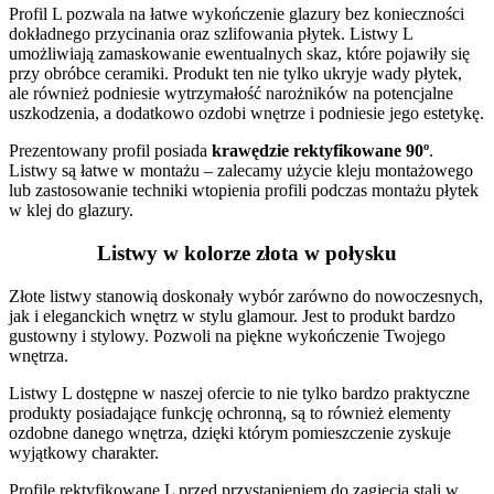
Profil L pozwala na łatwe wykończenie glazury bez konieczności
dokładnego przycinania oraz szlifowania płytek. Listwy L
umożliwiają zamaskowanie ewentualnych skaz, które pojawiły się
przy obróbce ceramiki. Produkt ten nie tylko ukryje wady płytek,
ale również podniesie wytrzymałość narożników na potencjalne
uszkodzenia, a dodatkowo ozdobi wnętrze i podniesie jego estetykę.
Prezentowany profil posiada
krawędzie rektyfikowane 90º
.
Listwy są łatwe w montażu – zalecamy użycie kleju montażowego
lub zastosowanie techniki wtopienia profili podczas montażu płytek
w klej do glazury.
Listwy w kolorze złota w połysku
Złote listwy stanowią doskonały wybór zarówno do nowoczesnych,
jak i eleganckich wnętrz w stylu glamour. Jest to produkt bardzo
gustowny i stylowy. Pozwoli na piękne wykończenie Twojego
wnętrza.
Listwy L dostępne w naszej ofercie to nie tylko bardzo praktyczne
produkty posiadające funkcję ochronną, są to również elementy
ozdobne danego wnętrza, dzięki którym pomieszczenie zyskuje
wyjątkowy charakter.
Profile rektyfikowane L przed przystąpieniem do zagięcia stali w