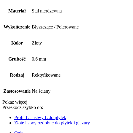
Materiał
Stal nierdzewna
Wykończenie
Błyszczące / Polerowane
Kolor
Złoty
Grubość
0,6 mm
Rodzaj
Rektyfikowane
Zastosowanie
Na ściany
Pokaż więcej
Przeskocz szybko do:
Profil L - listwy L do płytek
Złote listwy ozdobne do płytek i glazury
Opis