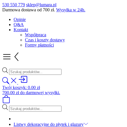
530 550 779
sklep@lumara.pl
Darmowa dostawa od
700
zł
.
Wysyłka w 24h.
Opinie
Q&A
Kontakt
Współpraca
Czas i koszty dostawy
Formy płatności
Wyszukiwarka
produktów
Twój koszyk:
0.00
zł
700.00
zł
do darmowej wysyłki.
Wyszukiwarka
produktów
Listwy dekoracyjne do płytek i glazury