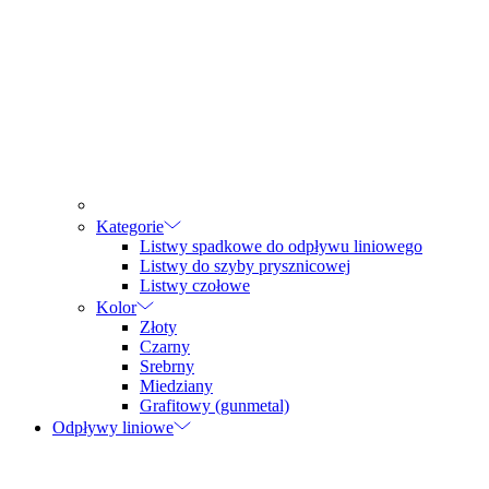
Kategorie
Listwy spadkowe do odpływu liniowego
Listwy do szyby prysznicowej
Listwy czołowe
Kolor
Złoty
Czarny
Srebrny
Miedziany
Grafitowy (gunmetal)
Odpływy liniowe