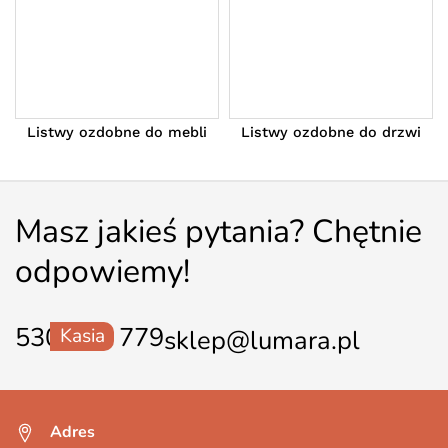
Listwy ozdobne do mebli
Listwy ozdobne do drzwi
Masz jakieś pytania? Chętnie
odpowiemy!
530 550 779
Kasia
sklep@lumara.pl
Adres