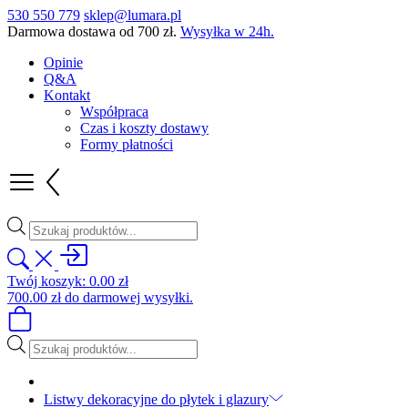
530 550 779
sklep@lumara.pl
Darmowa dostawa od
700
zł
.
Wysyłka w 24h.
Opinie
Q&A
Kontakt
Współpraca
Czas i koszty dostawy
Formy płatności
Wyszukiwarka
produktów
Twój koszyk:
0.00
zł
700.00
zł
do darmowej wysyłki.
Wyszukiwarka
produktów
Listwy dekoracyjne do płytek i glazury