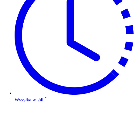
można
wybrać
na
stronie
produktu
*
Wysyłka w 24h