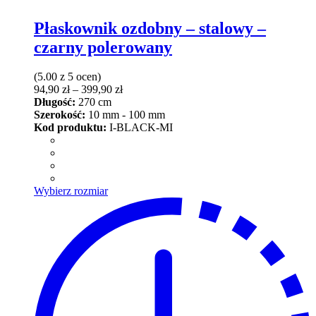
Płaskownik ozdobny – stalowy –
czarny polerowany
(5.00 z 5 ocen)
Zakres
94,90
zł
–
399,90
zł
cen:
Długość:
270 cm
od
Szerokość:
10 mm - 100 mm
94,90 zł
Kod produktu:
I-BLACK-MI
do
399,90 zł
Ten
Wybierz rozmiar
produkt
ma
wiele
wariantów.
Opcje
można
wybrać
na
stronie