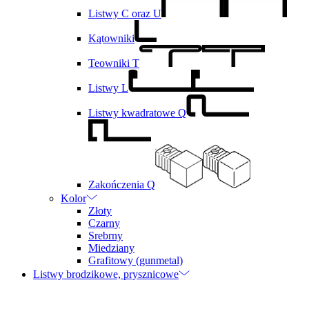
Listwy C oraz U
Kątowniki
Teowniki T
Listwy L
Listwy kwadratowe Q
Zakończenia Q
Kolor
Złoty
Czarny
Srebrny
Miedziany
Grafitowy (gunmetal)
Listwy brodzikowe, prysznicowe