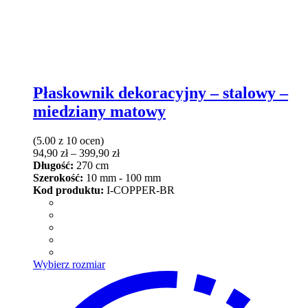
Płaskownik dekoracyjny – stalowy –
miedziany matowy
(5.00 z 10 ocen)
Zakres
94,90
zł
–
399,90
zł
cen:
Długość:
270 cm
od
Szerokość:
10 mm - 100 mm
94,90 zł
Kod produktu:
I-COPPER-BR
do
399,90 zł
Ten
Wybierz rozmiar
produkt
ma
wiele