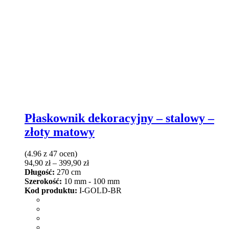
Płaskownik dekoracyjny – stalowy –
złoty matowy
(4.96 z 47 ocen)
Zakres
94,90
zł
–
399,90
zł
cen:
Długość:
270 cm
od
Szerokość:
10 mm - 100 mm
94,90 zł
Kod produktu:
I-GOLD-BR
do
399,90 zł