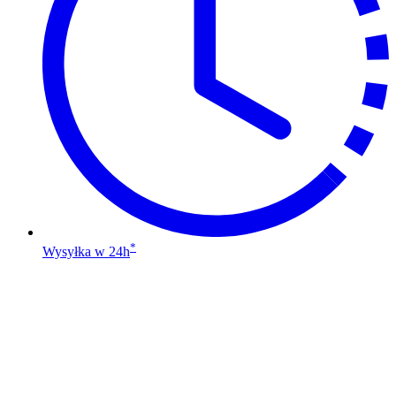
na
stronie
produktu
*
Wysyłka w 24h