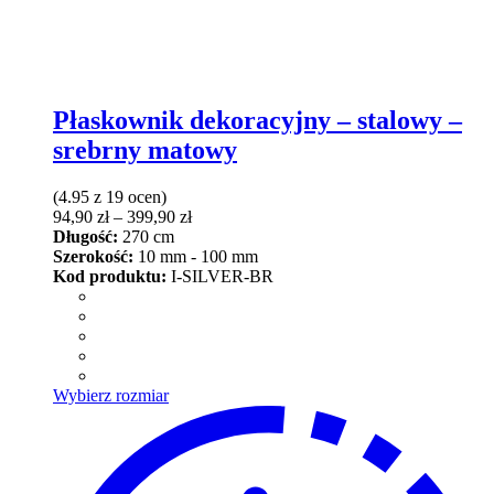
Płaskownik dekoracyjny – stalowy –
srebrny matowy
(4.95 z 19 ocen)
Zakres
94,90
zł
–
399,90
zł
cen:
Długość:
270 cm
od
Szerokość:
10 mm - 100 mm
94,90 zł
Kod produktu:
I-SILVER-BR
do
399,90 zł
Ten
Wybierz rozmiar
produkt
ma
wiele
wariantów.
Opcje