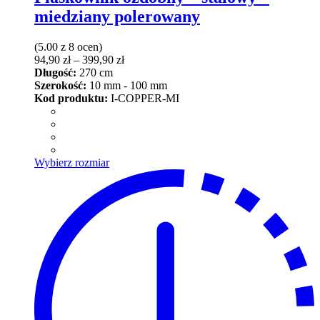
miedziany polerowany
(5.00 z 8 ocen)
Zakres
94,90
zł
–
399,90
zł
cen:
Długość:
270 cm
od
Szerokość:
10 mm - 100 mm
94,90 zł
Kod produktu:
I-COPPER-MI
do
399,90 zł
Ten
Wybierz rozmiar
produkt
ma
wiele
wariantów.
Opcje
można
wybrać
na
stronie
produktu