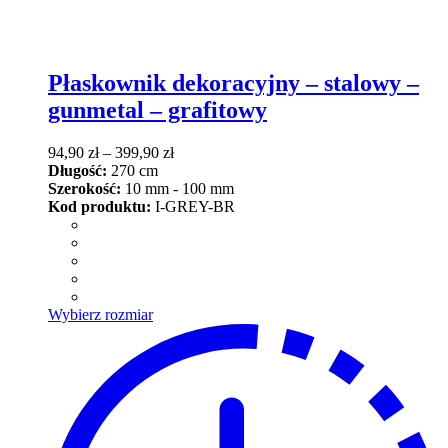
Płaskownik dekoracyjny – stalowy –
gunmetal – grafitowy
Zakres
94,90
zł
–
399,90
zł
cen:
Długość:
270 cm
od
Szerokość:
10 mm - 100 mm
94,90 zł
Kod produktu:
I-GREY-BR
do
399,90 zł
Ten
Wybierz rozmiar
produkt
ma
wiele
wariantów.
Opcje
można
wybrać