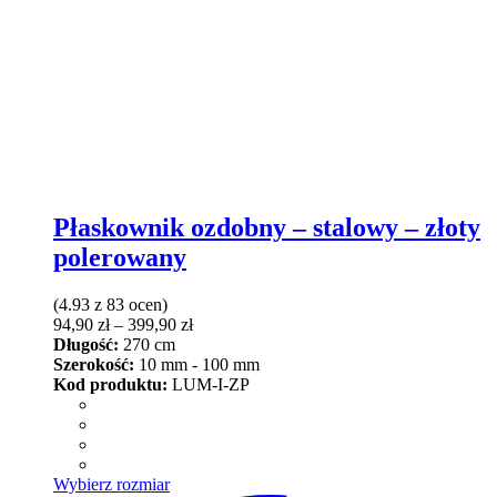
Płaskownik ozdobny – stalowy – złoty
polerowany
(4.93 z 83 ocen)
Zakres
94,90
zł
–
399,90
zł
cen:
Długość:
270 cm
od
Szerokość:
10 mm - 100 mm
94,90 zł
Kod produktu:
LUM-I-ZP
do
399,90 zł
Ten
Wybierz rozmiar