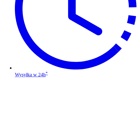
produktu
*
Wysyłka w 24h