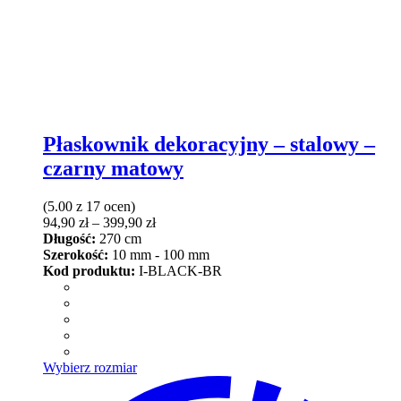
Płaskownik dekoracyjny – stalowy –
czarny matowy
(5.00 z 17 ocen)
Zakres
94,90
zł
–
399,90
zł
cen:
Długość:
270 cm
od
Szerokość:
10 mm - 100 mm
94,90 zł
Kod produktu:
I-BLACK-BR
do
399,90 zł
Ten
Wybierz rozmiar
produkt
ma