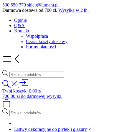
530 550 779
sklep@lumara.pl
Darmowa dostawa od
700
zł
.
Wysyłka w 24h.
Opinie
Q&A
Kontakt
Współpraca
Czas i koszty dostawy
Formy płatności
Wyszukiwarka
produktów
Twój koszyk:
0.00
zł
700.00
zł
do darmowej wysyłki.
Wyszukiwarka
produktów
Listwy dekoracyjne do płytek i glazury