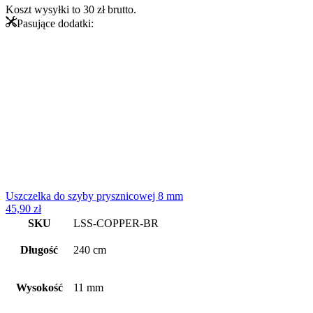
Koszt wysyłki to
30
zł
brutto.
stal
Pasujące dodatki:
nierdzewna
-
miedziany
mat
Uszczelka do szyby prysznicowej 8 mm
45,90
zł
SKU
LSS-COPPER-BR
Długość
240 cm
Wysokość
11 mm