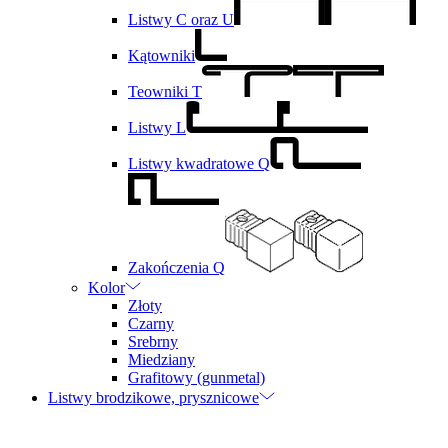
Listwy C oraz U
Kątowniki
Teowniki T
Listwy L
Listwy kwadratowe Q
Zakończenia Q
Kolor
Złoty
Czarny
Srebrny
Miedziany
Grafitowy (gunmetal)
Listwy brodzikowe, prysznicowe