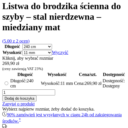
Listwa do brodzika ścienna do
szyby – stal nierdzewna –
miedziany mat
(5.00 z 2 ocen)
Długość
Wysokość
Wyczyść
Kliknij, aby wybrać rozmiar
269,90
zł
(ceny zawierają VAT 23%)
Długość
Wysokość
Cena/szt.
Dostępność
Długość:
240
Dostępność:
Wysokość:
11 mm
Cena:
269,90
zł
cm
Dostępny
ilość
Listwa
Dodaj do koszyka
do
Zapytaj o produkt
brodzika
Wybierz najpierw rozmiar, żeby dodać do koszyka.
ścienna
90% zamówień jest wysyłanych w ciągu 24h od zaksięgowania
do
*
środków.
szyby
-