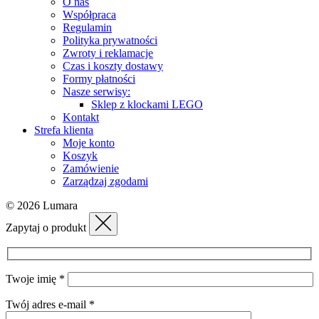
O nas
Współpraca
Regulamin
Polityka prywatności
Zwroty i reklamacje
Czas i koszty dostawy
Formy płatności
Nasze serwisy:
Sklep z klockami LEGO
Kontakt
Strefa klienta
Moje konto
Koszyk
Zamówienie
Zarządzaj zgodami
© 2026 Lumara
Zapytaj o produkt
Twoje imię *
Twój adres e-mail *