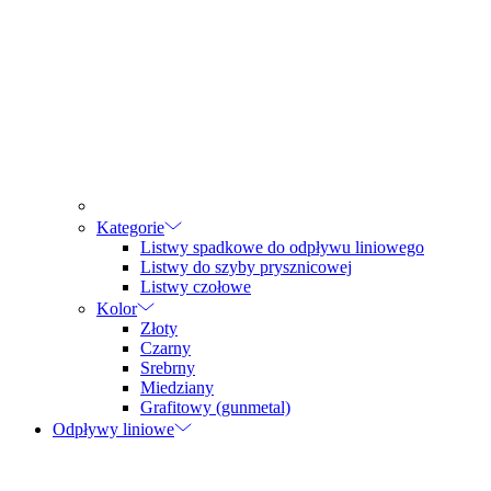
Kategorie
Listwy spadkowe do odpływu liniowego
Listwy do szyby prysznicowej
Listwy czołowe
Kolor
Złoty
Czarny
Srebrny
Miedziany
Grafitowy (gunmetal)
Odpływy liniowe