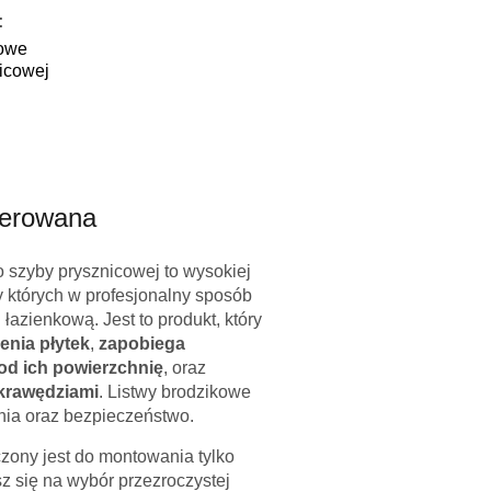
:
cowe
nicowej
lerowana
 szyby prysznicowej to wysokiej
y których w profesjonalny sposób
łazienkową. Jest to produkt, który
enia płytek
,
zapobiega
od ich powierzchnię
, oraz
 krawędziami
. Listwy brodzikowe
nia oraz bezpieczeństwo.
zony jest do montowania tylko
sz się na wybór przezroczystej