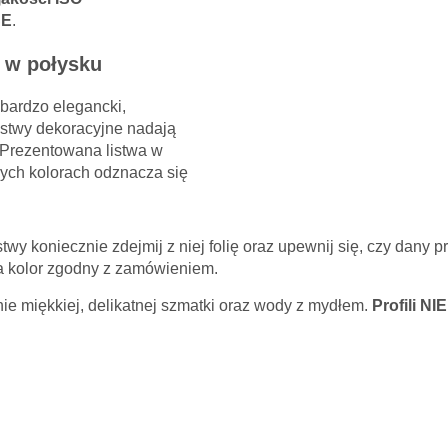
CE
.
 wymagane
edź wyślemy na podany adres e-mail.
e w połysku
gi dużą ilość spamu, wymagana jest weryfikacja.
 słowo 'nora' od tyłu:
 bardzo elegancki,
istwy dekoracyjne nadają
 Prezentowana listwa w
Anuluj
nnych kolorach odznacza się
y koniecznie zdejmij z niej folię oraz upewnij się, czy dany pr
da kolor zgodny z zamówieniem.
nie miękkiej, delikatnej szmatki oraz wody z mydłem.
Profili NI