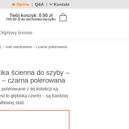
Opinie
Q&A
Kontakt
Twój koszyk:
0.00
zł
700.00
zł
do darmowej wysyłki.
Odpływy liniowe
y – stal nierdzewna – czarna polerowana
ie
Kolor
Kolor
Kategorie
Ko
dkowe do odpływu
Złoty
Odpływy liniowe 70 cm
Złoty
Czarny
Odpływy liniowe 80 cm
Czarny
zika ścienna do szyby –
szyby prysznicowej
Srebrny
Odpływy liniowe 90 cm
Srebrny
a – czarna polerowana
łowe
Miedziany
Miedziany
 polerowane z tej kolekcji są
Grafitowy (gunmetal)
Grafitowy (gunmetal)
est to głęboka czerń) – są bardziej
itowej stali.