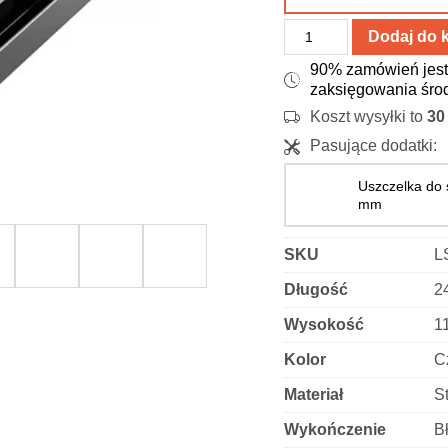
ilość
Dodaj do 
Listwa
90% zamówień jest
do
zaksięgowania śro
brodzika
Koszt wysyłki to
3
ścienna
Pasujące dodatki:
do
szyby
Uszczelka do 
-
mm
stal
nierdzewna
SKU
L
-
Długość
2
czarna
polerowana
Wysokość
1
Kolor
C
Materiał
S
Wykończenie
B