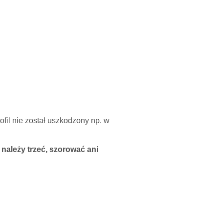
ofil nie został uszkodzony np. w
E należy
trzeć,
szorować ani