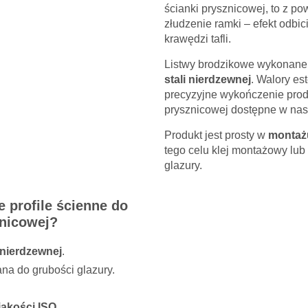
ścianki prysznicowej, to z 
złudzenie ramki – efekt odbic
krawędzi tafli.
Listwy brodzikowe wykonane s
stali nierdzewnej
. Walory es
precyzyjne wykończenie prod
prysznicowej dostępne w nas
Produkt jest prosty w
montaż
 imię *
tego celu klej montażowy lub
glazury.
adres e-mail *
e profile ścienne do
nicowej?
ie *
i nierdzewnej
.
a do grubości glazury.
 jakości ISO