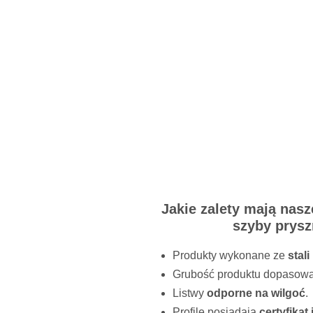
Twoje
Twój 
Jakie zalety mają nasz
szyby prysz
Pytan
Produkty wykonane ze
stal
Grubość produktu dopasowan
Listwy
odporne na wilgoć
.
Profile posiadają
certyfikat