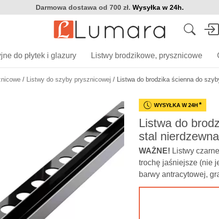
Darmowa dostawa od
700
zł
.
Wysyłka w 24h.
Wyszukiwarka
produktów
jne do płytek i glazury
Listwy brodzikowe, prysznicowe
znicowe
/
Listwy do szyby prysznicowej
/ Listwa do brodzika ścienna do szyb
Kategorie
Kształt
Kategor
Płaskowniki ozdobne
Listwy spa
*
WYSYŁKA W 24H
liniowego
Listwy C oraz U
Listwa do brod
Listwy do 
Kątowniki
stal nierdzewn
Listwy czo
Teowniki T
WAŻNE!
Listwy czarne
Listwy L
trochę jaśniejsze (nie j
Listwy kwadratowe Q
barwy antracytowej, graf
Zakończenia Q