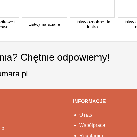
zikowe i
Listwy ozdobne do
Listwy
Listwy na ścianę
cowe
lustra
ania? Chętnie odpowiemy!
umara.pl
INFORMACJE
O nas
Współpraca
.pl
Regulamin