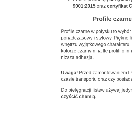
9001:2015
oraz
certyfikat 
* Pola
Odpowi
Profile czarn
Z uwa
Wpisz
Profile czarne w połysku to wybór
ponadczasowy i stylowy. Piękne l
wnętrzu wyjątkowego charakteru.
kolorze czarnym na tle profili o i
niższą adhezją.
Uwaga!
Przed zamontowaniem listw
czasie transportu oraz czy posia
Do pielęgnacji listew używaj jedy
czyścić chemią.