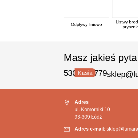
Listwy brod
Odpływy liniowe
pryszni
Masz jakieś pyt
530 550 779
Kasia
sklep@l
Adres
ul. Komorniki 10
93-309 Łódź
Adres e-mail:
sklep@lumara