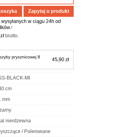
koszyka
Zapytaj o produkt
 wysyłanych w ciągu 24h od
dków.
*
0
zł
brutto.
szyby prysznicowej 8
45,90
zł
SS-BLACK-MI
40 cm
1 mm
zarny
tal nierdzewna
łyszczące / Polerowane