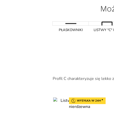
Moż
PŁASKOWNIKI
LISTWY "C" I
Profil C charakteryzuje się lekko
*
WYSYŁKA W 24H