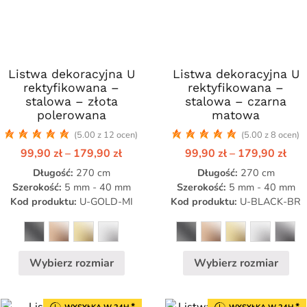
Listwa dekoracyjna U
Ten
Listwa dekoracyjna U
Ten
rektyfikowana –
rektyfikowana –
produkt
produkt
stalowa – złota
stalowa – czarna
ma
ma
polerowana
matowa
wiele
wiele
(5.00 z 12 ocen)
(5.00 z 8 ocen)
wariantów.
wariantów.
Zakres
Zak
99,90
zł
–
179,90
zł
99,90
zł
–
179,90
zł
Opcje
Opcje
cen:
cen:
Długość:
można
270 cm
Długość:
można
270 cm
od
od
99,90 zł
99,9
Szerokość:
5 mm - 40 mm
Szerokość:
5 mm - 40 mm
wybrać
wybrać
do
do
Kod produktu:
U-GOLD-MI
Kod produktu:
U-BLACK-BR
na
na
zł
179,90 zł
179
stronie
stronie
produktu
produktu
Wybierz rozmiar
Wybierz rozmiar
*
*