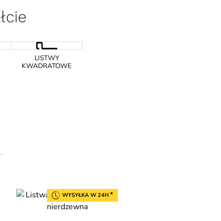
łcie
LISTWY
KWADRATOWE
.
*
WYSYŁKA W 24H