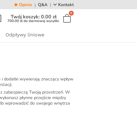
Opinie
Q&A
Kontakt
0
Twój koszyk:
0.00
zł
700.00
zł
do darmowej wysyłki.
duktów w koszyku.
Odpływy liniowe
e i dodatki wywierają znaczący wpływ
nżacji.
az zabezpieczą Twoją przestrzeń. W
y wykonasz płynne przejście między
osób wprowadzić do swojego wnętrza