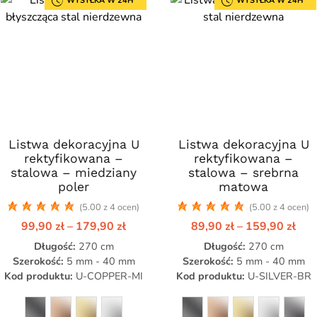
WYSYŁKA W 24H
WYSYŁKA W 24H
Listwa dekoracyjna U
Ten
Listwa dekoracyjna U
Ten
rektyfikowana –
rektyfikowana –
produkt
produkt
stalowa – miedziany
stalowa – srebrna
ma
ma
poler
matowa
wiele
wiele
(5.00 z 4 ocen)
(5.00 z 4 ocen)
wariantów.
wariantów.
Zakres
Zak
99,90
zł
–
179,90
zł
89,90
zł
–
159,90
zł
Opcje
Opcje
cen:
cen:
Długość:
można
270 cm
Długość:
można
270 cm
od
od
99,90 zł
89,9
Szerokość:
5 mm - 40 mm
Szerokość:
5 mm - 40 mm
wybrać
wybrać
do
do
Kod produktu:
U-COPPER-MI
Kod produktu:
U-SILVER-BR
na
na
zł
179,90 zł
159
stronie
stronie
produktu
produktu