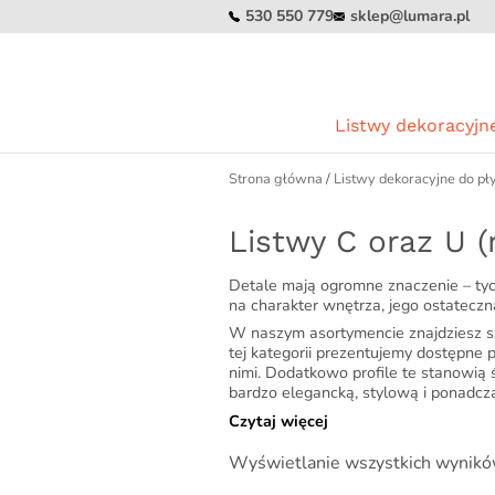
530 550 779
sklep@lumara.pl
Listwy dekoracyjne
Strona główna
/
Listwy dekoracyjne do pły
Kategorie
Kategorie
Kategorie
Listwy C oraz U (
Płaskowniki ozdobne
Listwy spadkowe do odpływu
Odpływy liniowe 70 cm
liniowego
Listwy C oraz U
Odpływy liniowe 80 cm
Listwy do szyby prysznicowej
Detale mają ogromne znaczenie – tyc
Kątowniki
Odpływy liniowe 90 cm
na charakter wnętrza, jego ostateczn
Listwy czołowe
Teowniki T
W naszym asortymencie znajdziesz sz
tej kategorii prezentujemy dostępne p
Listwy L
nimi. Dodatkowo profile te stanowią
bardzo elegancką, stylową i ponadc
Listwy kwadratowe Q
Czytaj więcej
Zakończenia Q
Wyświetlanie wszystkich wynikó