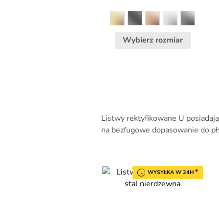
159,90 
wybrać
na
stronie
Wybierz rozmiar
produktu
Listwy rektyfikowane U posiadają 
na bezfugowe dopasowanie do pły
*
WYSYŁKA W 24H