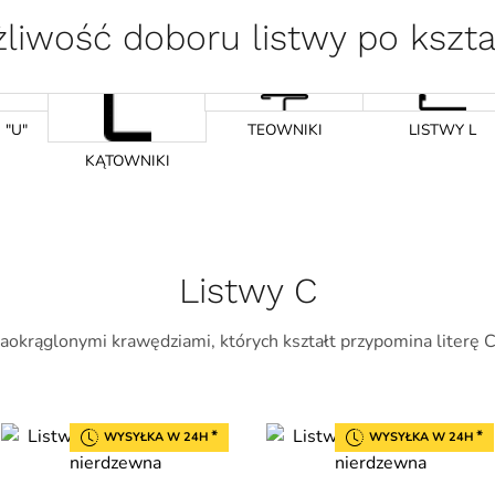
liwość doboru listwy po kszta
 "U"
TEOWNIKI
LISTWY L
KĄTOWNIKI
Listwy C
 zaokrąglonymi krawędziami, których kształt przypomina literę C
*
*
WYSYŁKA W 24H
WYSYŁKA W 24H