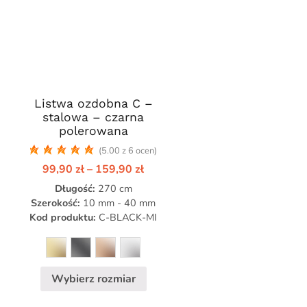
Listwa ozdobna C –
Ten
stalowa – czarna
produkt
polerowana
ma
(5.00 z 6 ocen)
wiele
res
Zakres
99,90
zł
–
159,90
zł
wariantów.
cen:
Opcje
Długość:
270 cm
od
0 zł
99,90 zł
można
Szerokość:
10 mm - 40 mm
do
Kod produktu:
C-BLACK-MI
wybrać
,90 zł
159,90 zł
na
stronie
produktu
Wybierz rozmiar