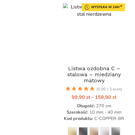
*
WYSYŁKA W 24H
Listwa ozdobna C –
Ten
stalowa – miedziany
produkt
matowy
ma
(5.00 z 3 ocen)
wiele
Zakres
99,90
zł
–
159,90
zł
wariantów.
cen:
Opcje
Długość:
270 cm
od
99,90 zł
można
Szerokość:
10 mm - 40 mm
do
Kod produktu:
C-COPPER-BR
wybrać
159,90 
na
stronie