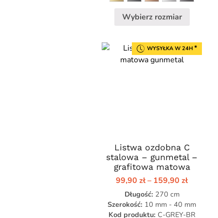
produktu
Wybierz rozmiar
*
WYSYŁKA W 24H
Listwa ozdobna C
Ten
stalowa – gunmetal –
produkt
grafitowa matowa
ma
Zakres
99,90
zł
–
159,90
zł
wiele
cen:
Długość:
wariantów.
270 cm
od
99,90 zł
Szerokość:
10 mm - 40 mm
Opcje
do
Kod produktu:
C-GREY-BR
można