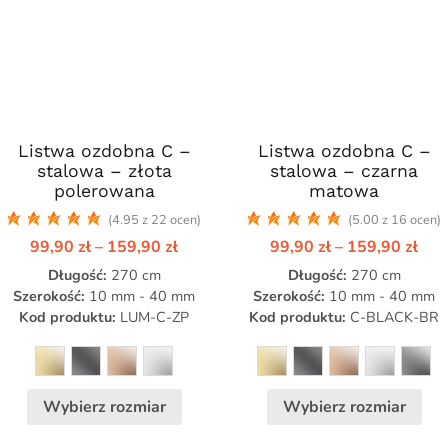
Listwa ozdobna C –
Ten
Listwa ozdobna C –
Ten
stalowa – złota
stalowa – czarna
produkt
produkt
polerowana
matowa
ma
ma
(4.95 z 22 ocen)
(5.00 z 16 ocen)
wiele
wiele
Zakres
Zak
99,90
zł
–
159,90
zł
99,90
zł
–
159,90
zł
wariantów.
wariantów.
cen:
cen:
Opcje
Opcje
Długość:
270 cm
Długość:
270 cm
od
od
99,90 zł
99,9
można
można
Szerokość:
10 mm - 40 mm
Szerokość:
10 mm - 40 mm
do
do
Kod produktu:
LUM-C-ZP
Kod produktu:
C-BLACK-BR
wybrać
wybrać
zł
159,90 zł
159
na
na
stronie
stronie
produktu
produktu
Wybierz rozmiar
Wybierz rozmiar