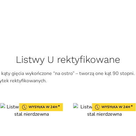
zł
Listwy U rektyfikowane
kąty gięcia wykończone “na ostro” – tworzą one kąt 90 stopni.
tek rektyfikowanych.
*
*
WYSYŁKA W 24H
WYSYŁKA W 24H