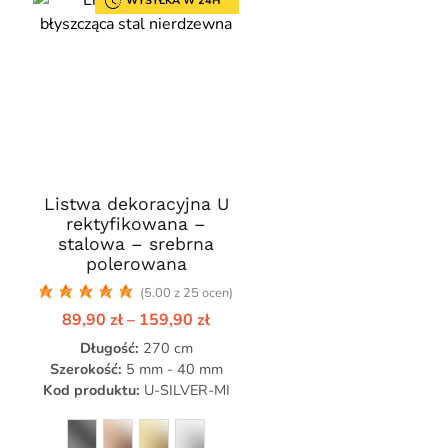
WYSYŁKA W 24H
Listwa dekoracyjna U
Ten
rektyfikowana –
produkt
stalowa – srebrna
ma
polerowana
wiele
(5.00 z 25 ocen)
wariantów.
res
Zakres
89,90
zł
–
159,90
zł
Opcje
cen:
Długość:
można
270 cm
od
0 zł
89,90 zł
Szerokość:
5 mm - 40 mm
wybrać
do
Kod produktu:
U-SILVER-MI
na
,90 zł
159,90 zł
stronie
produktu