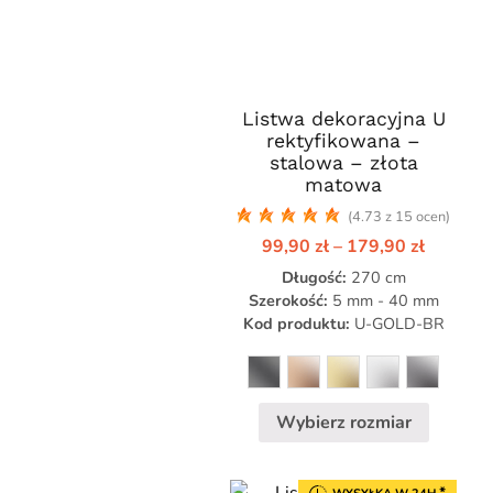
Listwa dekoracyjna U
Ten
rektyfikowana –
produkt
stalowa – złota
ma
matowa
wiele
(4.73 z 15 ocen)
wariantów.
Zakres
99,90
zł
–
179,90
zł
Opcje
cen:
Długość:
można
270 cm
od
99,90 zł
Szerokość:
5 mm - 40 mm
wybrać
do
Kod produktu:
U-GOLD-BR
na
179,90 
stronie
produktu
Wybierz rozmiar
*