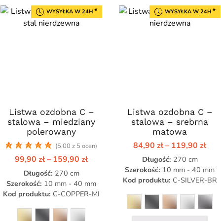
*
*
WYSYŁKA W 24H
WYSYŁKA W 24H
Listwa ozdobna C –
Ten
Listwa ozdobna C –
Ten
stalowa – miedziany
stalowa – srebrna
produkt
produkt
polerowany
matowa
ma
ma
Zak
84,90
zł
–
119,90
zł
(5.00 z 5 ocen)
wiele
wiele
cen:
Zakres
99,90
zł
–
159,90
zł
wariantów.
Długość:
wariantów.
270 cm
od
cen:
84,9
Szerokość:
10 mm - 40 mm
Opcje
Opcje
Długość:
270 cm
od
do
Kod produktu:
C-SILVER-BR
99,90 zł
można
można
Szerokość:
10 mm - 40 mm
119
do
Kod produktu:
C-COPPER-MI
wybrać
wybrać
zł
159,90 zł
na
na
stronie
stronie