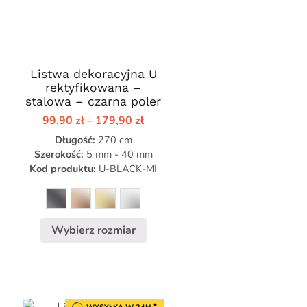
Listwa dekoracyjna U
Ten
rektyfikowana –
produkt
stalowa – czarna poler
ma
Zakres
99,90
zł
–
179,90
zł
wiele
cen:
Długość:
wariantów.
270 cm
od
res
99,90 zł
Szerokość:
5 mm - 40 mm
Opcje
do
Kod produktu:
U-BLACK-MI
można
179,90 zł
0 zł
wybrać
na
,90 zł
stronie
Wybierz rozmiar
produktu
*