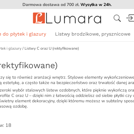
Darmowa dostawa od
700
zł
.
Wysyłka w 24h.
Wyszukiwarka
produktów
Brak pro
 do płytek i glazury
Listwy brodzikowe, prysznicowe
tek i glazury
/ Listwy C oraz U (rektyfikowane)
Kształt
Kolor
Kolor
Kolor
rektyfikowane)
Złoty
Złoty
Złoty
Czarny
Czarny
Czarny
zy się to również aranżacji wnętrz. Stylowe elementy wykończeniow
Srebrny
Srebrny
Srebrny
ą estetykę, a często także na bezpieczeństwo oraz trwałość danej ara
Miedziany
Miedziany
Miedziany
eroki wybór stalowych listew ozdobnych, które pięknie wykończą or
rofile C oraz U – dzięki nim z łatwością oddzielisz od siebie płytki cz
Grafitowy (gunmetal)
Grafitowy (gunmetal)
 świetny element dekoracyjny, dzięki któremu możesz w subtelny sp
zasową ozdobę.
w: 18