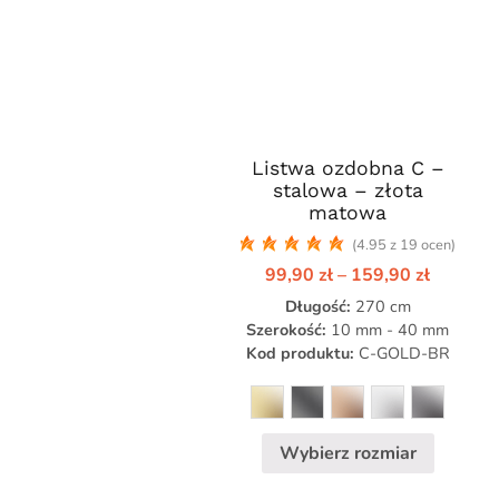
Listwa ozdobna C –
Ten
stalowa – złota
produkt
matowa
ma
(4.95 z 19 ocen)
wiele
Zakres
99,90
zł
–
159,90
zł
wariantów.
cen:
Opcje
Długość:
270 cm
od
99,90 zł
można
Szerokość:
10 mm - 40 mm
do
Kod produktu:
C-GOLD-BR
wybrać
159,90 
na
stronie
produktu
Wybierz rozmiar