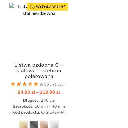
*
WYSYŁKA W 24H
Listwa ozdobna C –
Ten
stalowa – srebrna
produkt
polerowana
ma
res
(5.00 z 31 ocen)
wiele
Zakres
84,90
zł
–
119,90
zł
wariantów.
cen:
0 zł
Opcje
Długość:
270 cm
od
84,90 zł
można
Szerokość:
10 mm - 40 mm
,90 zł
do
Kod produktu:
C-SILVER-MI
wybrać
119,90 zł
na
stronie