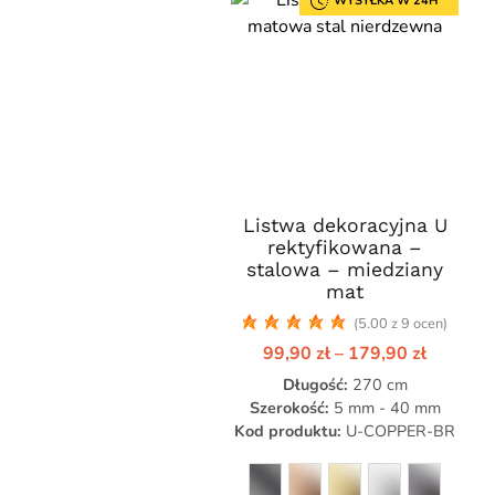
WYSYŁKA W 24H
Listwa dekoracyjna U
Ten
rektyfikowana –
produkt
stalowa – miedziany
ma
mat
wiele
(5.00 z 9 ocen)
wariantów.
Zakres
99,90
zł
–
179,90
zł
Opcje
cen:
Długość:
można
270 cm
od
99,90 zł
Szerokość:
5 mm - 40 mm
wybrać
do
Kod produktu:
U-COPPER-BR
na
179,90 
stronie
produktu