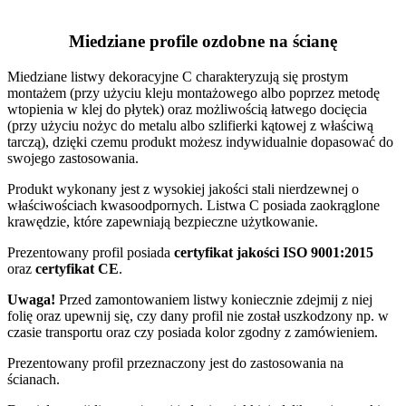
Miedziane profile ozdobne na ścianę
Miedziane listwy dekoracyjne C charakteryzują się prostym
montażem (przy użyciu kleju montażowego albo poprzez metodę
wtopienia w klej do płytek) oraz możliwością łatwego docięcia
(przy użyciu nożyc do metalu albo szlifierki kątowej z właściwą
tarczą), dzięki czemu produkt możesz indywidualnie dopasować do
swojego zastosowania.
Produkt wykonany jest z wysokiej jakości stali nierdzewnej o
właściwościach kwasoodpornych. Listwa C posiada zaokrąglone
krawędzie, które zapewniają bezpieczne użytkowanie.
Prezentowany profil posiada
certyfikat jakości ISO 9001:2015
oraz
certyfikat CE
.
Uwaga!
Przed zamontowaniem listwy koniecznie zdejmij z niej
folię oraz upewnij się, czy dany profil nie został uszkodzony np. w
czasie transportu oraz czy posiada kolor zgodny z zamówieniem.
Prezentowany profil przeznaczony jest do zastosowania na
ścianach.