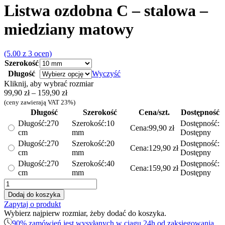
Listwa ozdobna C – stalowa –
miedziany matowy
(5.00 z 3 ocen)
Szerokość
Długość
Wyczyść
Kliknij, aby wybrać rozmiar
Zakres
99,90
zł
–
159,90
zł
cen:
(ceny zawierają VAT 23%)
od
Długość
Szerokość
Cena/szt.
Dostępność
99,90 zł
Długość:
270
Szerokość:
10
Dostępność:
Cena:
99,90
zł
do
cm
mm
Dostępny
159,90 zł
Długość:
270
Szerokość:
20
Dostępność:
Cena:
129,90
zł
cm
mm
Dostępny
Długość:
270
Szerokość:
40
Dostępność:
Cena:
159,90
zł
cm
mm
Dostępny
ilość
Listwa
Dodaj do koszyka
ozdobna
Zapytaj o produkt
C
Wybierz najpierw rozmiar, żeby dodać do koszyka.
-
90% zamówień jest wysyłanych w ciągu 24h od zaksięgowania