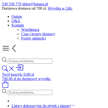
530 550 779
sklep@lumara.pl
Darmowa dostawa od
700
zł
.
Wysyłka w 24h.
Opinie
Q&A
Kontakt
Współpraca
Czas i koszty dostawy
Formy płatności
Wyszukiwarka
produktów
Twój koszyk:
0.00
zł
700.00
zł
do darmowej wysyłki.
Wyszukiwarka
produktów
Listwy dekoracyjne do płytek i glazury