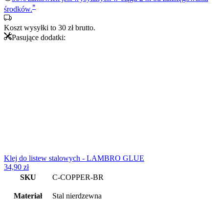
stalowa
*
środków.
-
miedziany
Koszt wysyłki to
30
zł
brutto.
matowy
Pasujące dodatki:
Klej do listew stalowych - LAMBRO GLUE
34,90
zł
SKU
C-COPPER-BR
Materiał
Stal nierdzewna