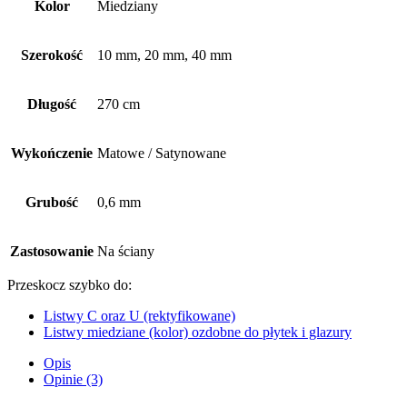
Kolor
Miedziany
Szerokość
10 mm, 20 mm, 40 mm
Długość
270 cm
Wykończenie
Matowe / Satynowane
Grubość
0,6 mm
Zastosowanie
Na ściany
Przeskocz szybko do:
Listwy C oraz U (rektyfikowane)
Listwy miedziane (kolor) ozdobne do płytek i glazury
Opis
Opinie (3)