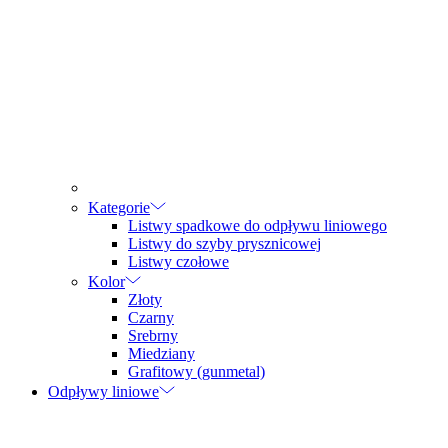
Kategorie
Listwy spadkowe do odpływu liniowego
Listwy do szyby prysznicowej
Listwy czołowe
Kolor
Złoty
Czarny
Srebrny
Miedziany
Grafitowy (gunmetal)
Odpływy liniowe