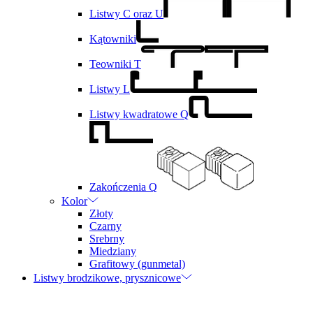
Listwy C oraz U
Kątowniki
Teowniki T
Listwy L
Listwy kwadratowe Q
Zakończenia Q
Kolor
Złoty
Czarny
Srebrny
Miedziany
Grafitowy (gunmetal)
Listwy brodzikowe, prysznicowe