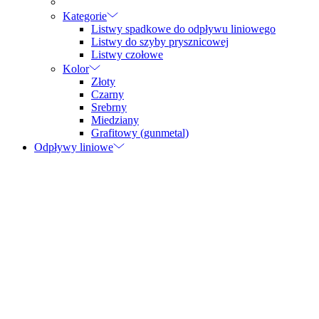
Kategorie
Listwy spadkowe do odpływu liniowego
Listwy do szyby prysznicowej
Listwy czołowe
Kolor
Złoty
Czarny
Srebrny
Miedziany
Grafitowy (gunmetal)
Odpływy liniowe