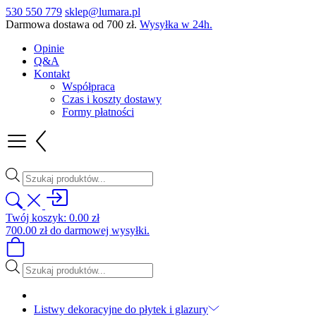
530 550 779
sklep@lumara.pl
Darmowa dostawa od
700
zł
.
Wysyłka w 24h.
Opinie
Q&A
Kontakt
Współpraca
Czas i koszty dostawy
Formy płatności
Wyszukiwarka
produktów
Twój koszyk:
0.00
zł
700.00
zł
do darmowej wysyłki.
Wyszukiwarka
produktów
Listwy dekoracyjne do płytek i glazury