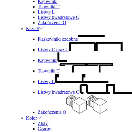
Kątowniki
Teowniki T
Listwy L
Listwy kwadratowe Q
Zakończenia Q
Kształt
Płaskowniki ozdobne
Listwy C oraz U
Kątowniki
Teowniki T
Listwy L
Listwy kwadratowe Q
Zakończenia Q
Kolor
Złoty
Czarny