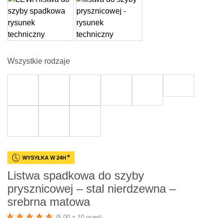
Wszystkie rodzaje
*
WYSYŁKA W 24H
Listwa spadkowa do szyby
prysznicowej – stal nierdzewna –
srebrna matowa
(5.00 z 10 ocen)