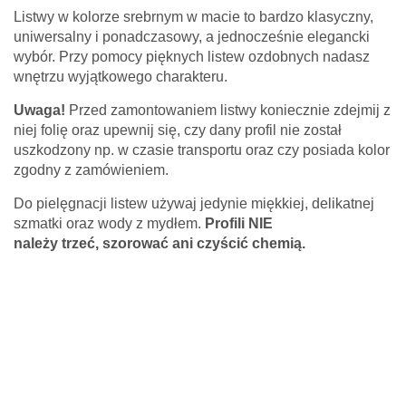
Listwy w kolorze srebrnym w macie to bardzo klasyczny,
uniwersalny i ponadczasowy, a jednocześnie elegancki
wybór. Przy pomocy pięknych listew ozdobnych nadasz
Twoje imię *
wnętrzu wyjątkowego charakteru.
Uwaga!
Przed zamontowaniem listwy koniecznie zdejmij z
Twój adres e-mail *
niej folię oraz upewnij się, czy dany profil nie został
uszkodzony np. w czasie transportu oraz czy posiada kolor
zgodny z zamówieniem.
Pytanie *
Do pielęgnacji listew używaj jedynie miękkiej, delikatnej
szmatki oraz wody z mydłem.
Profili NIE
należy
trzeć,
szorować ani czyścić chemią.
* Pola wymagane
Odpowiedź wyślemy na podany adres e-mail.
Z uwagi dużą ilość spamu, wymagana jest weryfikacja.
Wpisz słowo 'nora' od tyłu: