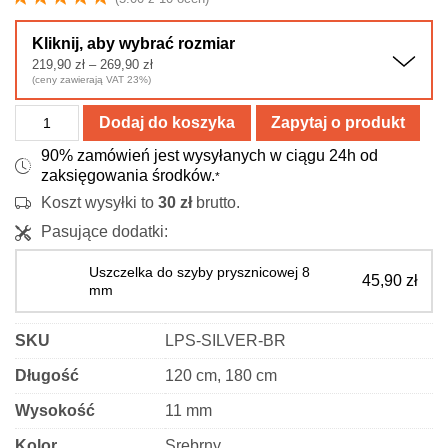
Kliknij, aby wybrać rozmiar
Zakres
219,90
zł
–
269,90
zł
cen:
(ceny zawierają VAT 23%)
od
219,90 zł
ilość
do
Dodaj do koszyka
Zapytaj o produkt
269,90 zł
Listwa
90% zamówień jest wysyłanych w ciągu 24h od
spadkowa
zaksięgowania środków.
*
do
Koszt wysyłki to
30
zł
brutto.
szyby
Pasujące dodatki:
prysznicowej
-
Uszczelka do szyby prysznicowej 8
45,90
zł
stal
mm
nierdzewna
-
SKU
LPS-SILVER-BR
srebrna
Długość
120 cm, 180 cm
matowa
Wysokość
11 mm
Kolor
Srebrny