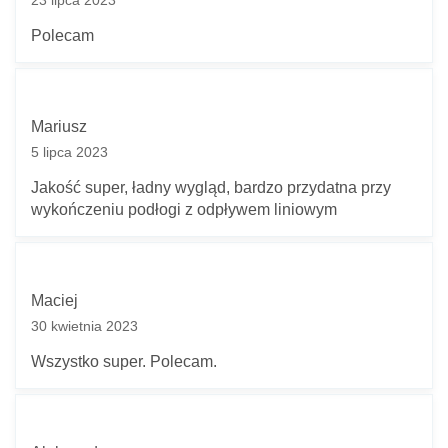
23 lipca 2023
Polecam
Pytanie *
Mariusz
5 lipca 2023
Jakość super, ładny wygląd, bardzo przydatna przy
* Pola wymagane
wykończeniu podłogi z odpływem liniowym
Odpowiedź wyślemy na podany adres e-mail.
Z uwagi dużą ilość spamu, wymagana jest weryfikacja.
Wpisz słowo 'nora' od tyłu:
Maciej
30 kwietnia 2023
Anuluj
Wszystko super. Polecam.