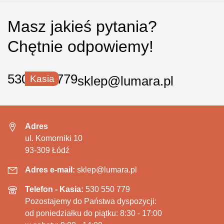
Masz jakieś pytania?
Chętnie odpowiemy!
530 550 779
Kasia
sklep@lumara.pl
Adres
ul. Komorniki 10
93-309 Łódź
Adres e-mail:
sklep@lumara.pl
Telefon - Kasia:
530 550 779
Pozostajemy do Państwa dyspozycji:
od poniedziałku do piątku: 8:30 - 17:00