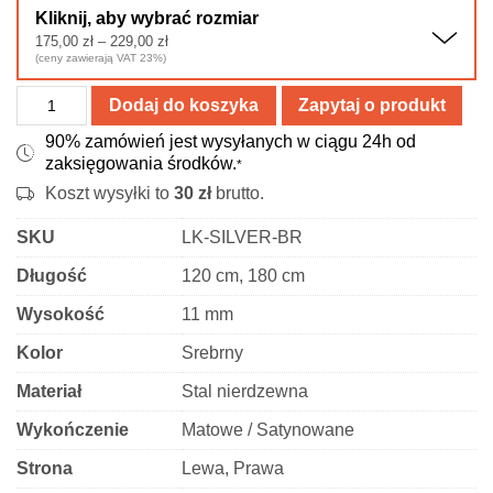
Kliknij, aby wybrać rozmiar
Zakres
175,00
zł
–
229,00
zł
cen:
(ceny zawierają VAT 23%)
od
175,00 zł
ilość
do
Dodaj do koszyka
Zapytaj o produkt
229,00 zł
Listwa
90% zamówień jest wysyłanych w ciągu 24h od
brodzikowa
zaksięgowania środków.
*
spadkowa
Koszt wysyłki to
30
zł
brutto.
-
stal
SKU
LK-SILVER-BR
nierdzewna
Długość
120 cm, 180 cm
-
srebrna
Wysokość
11 mm
matowa
Kolor
Srebrny
Materiał
Stal nierdzewna
Wykończenie
Matowe / Satynowane
Strona
Lewa, Prawa