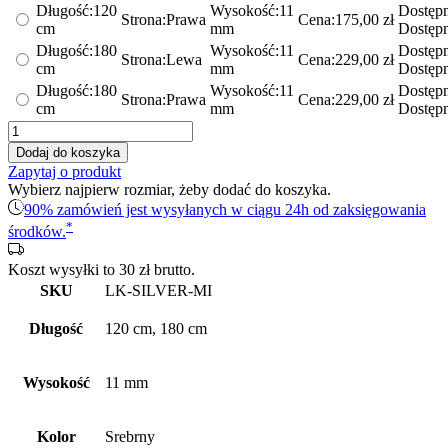
Długość:
120
Wysokość:
11
Dostępn
Strona:
Prawa
Cena:
175,00
zł
cm
mm
Dostęp
Długość:
180
Wysokość:
11
Dostępn
Strona:
Lewa
Cena:
229,00
zł
cm
mm
Dostęp
Długość:
180
Wysokość:
11
Dostępn
Strona:
Prawa
Cena:
229,00
zł
cm
mm
Dostęp
ilość
Listwa
Dodaj do koszyka
brodzikowa
Zapytaj o produkt
spadkowa
Wybierz najpierw rozmiar, żeby dodać do koszyka.
-
90% zamówień jest wysyłanych w ciągu 24h od zaksięgowania
stal
*
środków.
nierdzewna
-
Koszt wysyłki to
30
zł
brutto.
srebrna
polerowana
SKU
LK-SILVER-MI
Długość
120 cm, 180 cm
Wysokość
11 mm
Kolor
Srebrny