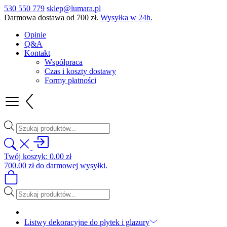
530 550 779
sklep@lumara.pl
Darmowa dostawa od
700
zł
.
Wysyłka w 24h.
Opinie
Q&A
Kontakt
Współpraca
Czas i koszty dostawy
Formy płatności
Wyszukiwarka
produktów
Twój koszyk:
0.00
zł
700.00
zł
do darmowej wysyłki.
Wyszukiwarka
produktów
Listwy dekoracyjne do płytek i glazury