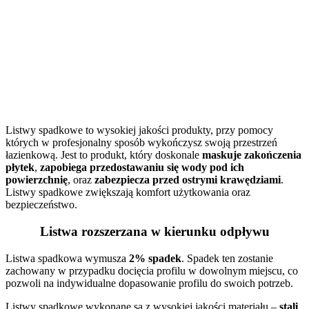
Listwy spadkowe to wysokiej jakości produkty, przy pomocy
których w profesjonalny sposób wykończysz swoją przestrzeń
łazienkową. Jest to produkt, który doskonale
maskuje zakończenia
płytek
,
zapobiega przedostawaniu się wody pod ich
powierzchnię
, oraz
zabezpiecza przed ostrymi krawędziami
.
Listwy spadkowe zwiększają komfort użytkowania oraz
bezpieczeństwo.
Listwa rozszerzana w kierunku odpływu
Listwa spadkowa wymusza
2% spadek
. Spadek ten zostanie
zachowany w przypadku docięcia profilu w dowolnym miejscu, co
pozwoli na indywidualne dopasowanie profilu do swoich potrzeb.
Listwy spadkowe wykonane są z wysokiej jakości materiału –
stali