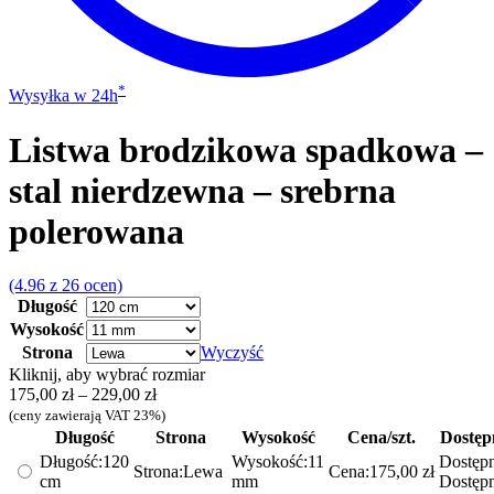
*
Wysyłka w 24h
Listwa brodzikowa spadkowa –
stal nierdzewna – srebrna
polerowana
(4.96 z 26 ocen)
Długość
Wysokość
Strona
Wyczyść
Kliknij, aby wybrać rozmiar
Zakres
175,00
zł
–
229,00
zł
cen:
(ceny zawierają VAT 23%)
od
Długość
Strona
Wysokość
Cena/szt.
Dostęp
175,00 zł
Długość:
120
Wysokość:
11
Dostępn
Strona:
Lewa
Cena:
175,00
zł
do
cm
mm
Dostęp
229,00 zł