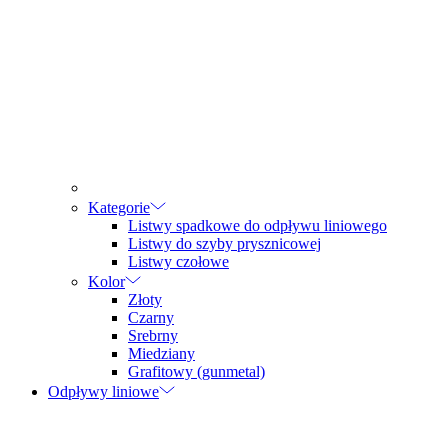
Kategorie
Listwy spadkowe do odpływu liniowego
Listwy do szyby prysznicowej
Listwy czołowe
Kolor
Złoty
Czarny
Srebrny
Miedziany
Grafitowy (gunmetal)
Odpływy liniowe