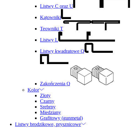
Listwy C oraz U
Kątowniki
Teowniki T
Listwy L
Listwy kwadratowe Q
Zakończenia Q
Kolor
Złoty
Czarny
Srebrny
Miedziany
Grafitowy (gunmetal)
Listwy brodzikowe, prysznicowe