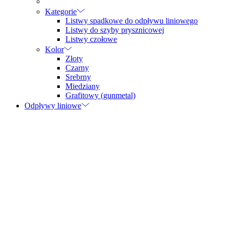
Kategorie
Listwy spadkowe do odpływu liniowego
Listwy do szyby prysznicowej
Listwy czołowe
Kolor
Złoty
Czarny
Srebrny
Miedziany
Grafitowy (gunmetal)
Odpływy liniowe