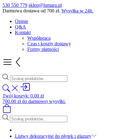
530 550 779
sklep@lumara.pl
Darmowa dostawa od
700
zł
.
Wysyłka w 24h.
Opinie
Q&A
Kontakt
Współpraca
Czas i koszty dostawy
Formy płatności
Wyszukiwarka
produktów
Twój koszyk:
0.00
zł
700.00
zł
do darmowej wysyłki.
Wyszukiwarka
produktów
Listwy dekoracyjne do płytek i glazury