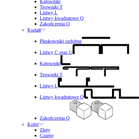
Kątowniki
Teowniki T
Listwy L
Listwy kwadratowe Q
Zakończenia Q
Kształt
Płaskowniki ozdobne
Listwy C oraz U
Kątowniki
Teowniki T
Listwy L
Listwy kwadratowe Q
Zakończenia Q
Kolor
Złoty
Czarny