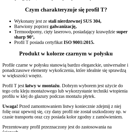
Czym charakteryzuje się profil T?
Wykonany jest ze
stali nierdzewnej SUS 304,
Barwiony poprzez
galwanizację,
Termoodporny, cięty laserowo, posiadający krawędzie
super
sharp 90°,
Profil T posiada certyfikat
ISO 9001:2015.
Produkt w kolorze czarnym w połysku
Profile czarne w połysku stanowią bardzo eleganckie, uniwersalne i
ponadczasowe elementy wykończenia, które idealnie się sprawdzą
w większości wnętrz.
Profil T jest
łatwy w montażu
. Dobrym wyborem jest użycie do
tego celu kleju montażowego lub wykorzystanie techniki wtopienia
profilu w klej do glazury podczas montażu płytek.
Uwaga!
Przed zamontowaniem listwy koniecznie zdejmij z niej
folię oraz upewnij się, czy dany profil nie został uszkodzony np. w
czasie transportu oraz czy posiada kolor zgodny z zamówieniem.
Prezentowany profil przeznaczony jest do zastosowania na