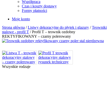
Współpraca
Czas i koszty dostawy
Formy płatności
Moje konto
Strona główna
/
Listwy dekoracyjne do płytek i glazury
/
Teowniki
stalowe - profil T
/ Profil T – teownik ozdobny
REKTYFIKOWANY – czarny polerowany
Wszystkie rodzaje