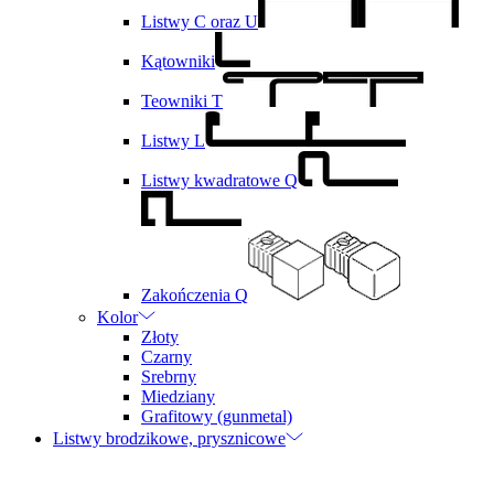
Listwy C oraz U
Kątowniki
Teowniki T
Listwy L
Listwy kwadratowe Q
Zakończenia Q
Kolor
Złoty
Czarny
Srebrny
Miedziany
Grafitowy (gunmetal)
Listwy brodzikowe, prysznicowe