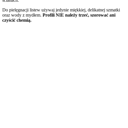
ścianach.
Do pielęgnacji listew używaj jedynie miękkiej, delikatnej szmatki
oraz wody z mydłem.
Profili
NIE należy
trzeć,
szorować ani
czyścić chemią.