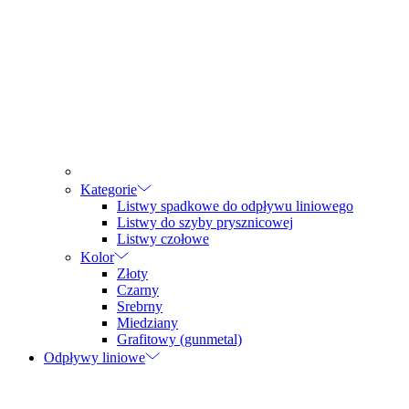
Kategorie
Listwy spadkowe do odpływu liniowego
Listwy do szyby prysznicowej
Listwy czołowe
Kolor
Złoty
Czarny
Srebrny
Miedziany
Grafitowy (gunmetal)
Odpływy liniowe