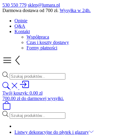
530 550 779
sklep@lumara.pl
Darmowa dostawa od
700
zł
.
Wysyłka w 24h.
Opinie
Q&A
Kontakt
Współpraca
Czas i koszty dostawy
Formy płatności
Wyszukiwarka
produktów
Twój koszyk:
0.00
zł
700.00
zł
do darmowej wysyłki.
Wyszukiwarka
produktów
Listwy dekoracyjne do płytek i glazury