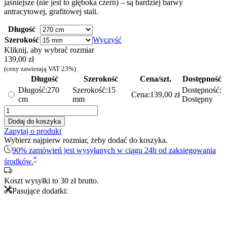
jaśniejsze (nie jest to głęboka czerń) – są bardziej barwy
antracytowej, grafitowej stali.
Długość
Szerokość
Wyczyść
Kliknij, aby wybrać rozmiar
139,00
zł
(ceny zawierają VAT 23%)
Długość
Szerokość
Cena/szt.
Dostępność
Długość:
270
Szerokość:
15
Dostępność:
Cena:
139,00
zł
cm
mm
Dostępny
ilość
Profil
Dodaj do koszyka
T
Zapytaj o produkt
-
Wybierz najpierw rozmiar, żeby dodać do koszyka.
teownik
90% zamówień jest wysyłanych w ciągu 24h od zaksięgowania
ozdobny
*
środków.
REKTYFIKOWANY
–
Koszt wysyłki to
30
zł
brutto.
czarny
Pasujące dodatki:
polerowany