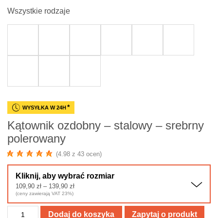
Wszystkie rodzaje
*
WYSYŁKA W 24H
Kątownik ozdobny – stalowy – srebrny
polerowany
(4.98 z 43 ocen)
Kliknij, aby wybrać rozmiar
Zakres
109,90
zł
–
139,90
zł
cen:
(ceny zawierają VAT 23%)
od
109,90 zł
ilość
do
Dodaj do koszyka
Zapytaj o produkt