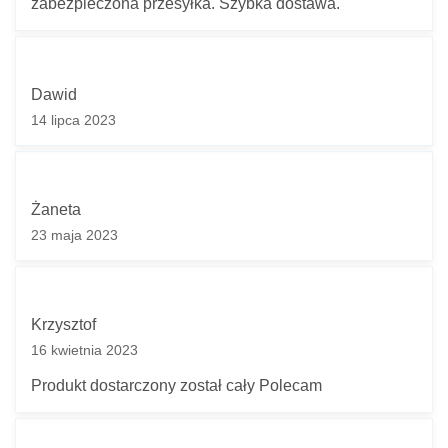
zabezpieczona przesyłka. Szybka dostawa.
Pytanie *
Dawid
14 lipca 2023
* Pola wymagane
Odpowiedź wyślemy na podany adres e-mail.
Z uwagi dużą ilość spamu, wymagana jest weryfikacja.
Żaneta
Wpisz słowo 'nora' od tyłu:
23 maja 2023
Anuluj
Krzysztof
16 kwietnia 2023
Produkt dostarczony został cały Polecam