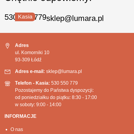
530 550 779
Kasia
sklep@lumara.pl
Adres
ul. Komorniki 10
93-309 Łódź
Adres e-mail:
sklep@lumara.pl
Telefon - Kasia:
530 550 779
Pozostajemy do Państwa dyspozycji:
od poniedziałku do piątku: 8:30 - 17:00
w soboty: 9:00 - 14:00
INFORMACJE
O nas