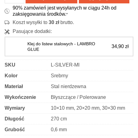
139,90 zł
Kątownik
90% zamówień jest wysyłanych w ciągu 24h od
ozdobny
zaksięgowania środków.
*
-
Koszt wysyłki to
30
zł
brutto.
stalowy
Pasujące dodatki:
-
srebrny
Klej do listew stalowych - LAMBRO
34,90
zł
polerowany
GLUE
SKU
L-SILVER-MI
Kolor
Srebrny
Materiał
Stal nierdzewna
Wykończenie
Błyszczące / Polerowane
Wymiary
10×10 mm, 20×20 mm, 30×30 mm
Długość
270 cm
Grubość
0,6 mm