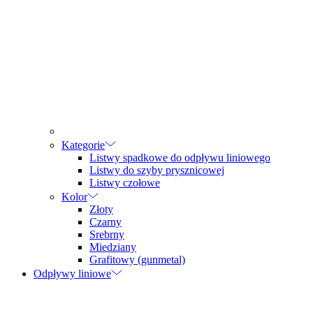
Kategorie
Listwy spadkowe do odpływu liniowego
Listwy do szyby prysznicowej
Listwy czołowe
Kolor
Złoty
Czarny
Srebrny
Miedziany
Grafitowy (gunmetal)
Odpływy liniowe