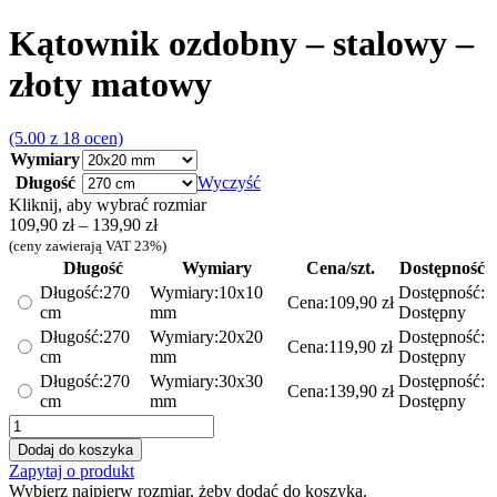
Kątownik ozdobny – stalowy –
złoty matowy
(5.00 z 18 ocen)
Wymiary
Długość
Wyczyść
Kliknij, aby wybrać rozmiar
Zakres
109,90
zł
–
139,90
zł
cen:
(ceny zawierają VAT 23%)
od
Długość
Wymiary
Cena/szt.
Dostępność
109,90 zł
Długość:
270
Wymiary:
10x10
Dostępność:
Cena:
109,90
zł
do
cm
mm
Dostępny
139,90 zł
Długość:
270
Wymiary:
20x20
Dostępność:
Cena:
119,90
zł
cm
mm
Dostępny
Długość:
270
Wymiary:
30x30
Dostępność:
Cena:
139,90
zł
cm
mm
Dostępny
ilość
Kątownik
Dodaj do koszyka
ozdobny
Zapytaj o produkt
-
Wybierz najpierw rozmiar, żeby dodać do koszyka.