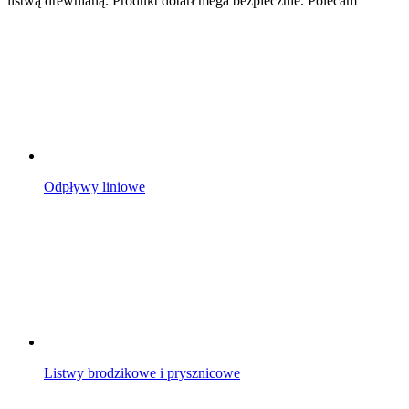
listwą drewnianą. Produkt dotarł mega bezpiecznie. Polecam
Odpływy liniowe
Listwy brodzikowe i prysznicowe