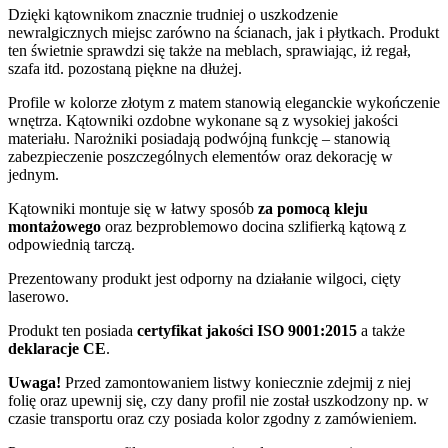
Dzięki kątownikom znacznie trudniej o uszkodzenie
newralgicznych miejsc zarówno na ścianach, jak i płytkach. Produkt
ten świetnie sprawdzi się także na meblach, sprawiając, iż regał,
szafa itd. pozostaną piękne na dłużej.
Profile w kolorze złotym z matem stanowią eleganckie wykończenie
wnętrza. Kątowniki ozdobne wykonane są z wysokiej jakości
materiału. Narożniki posiadają podwójną funkcję – stanowią
zabezpieczenie poszczególnych elementów oraz dekorację w
jednym.
Kątowniki montuje się w łatwy sposób
za pomocą kleju
montażowego
oraz bezproblemowo docina szlifierką kątową z
odpowiednią tarczą.
Prezentowany produkt jest odporny na działanie wilgoci, cięty
laserowo.
Produkt ten posiada
certyfikat jakości ISO 9001:2015
a także
deklaracje CE
.
Uwaga!
Przed zamontowaniem listwy koniecznie zdejmij z niej
folię oraz upewnij się, czy dany profil nie został uszkodzony np. w
czasie transportu oraz czy posiada kolor zgodny z zamówieniem.