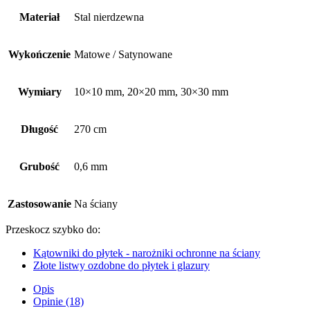
Materiał
Stal nierdzewna
Wykończenie
Matowe / Satynowane
Wymiary
10×10 mm, 20×20 mm, 30×30 mm
Długość
270 cm
Grubość
0,6 mm
Zastosowanie
Na ściany
Przeskocz szybko do:
Kątowniki do płytek - narożniki ochronne na ściany
Złote listwy ozdobne do płytek i glazury
Opis
Opinie (18)