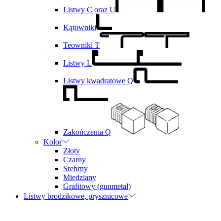
Listwy C oraz U
Kątowniki
Teowniki T
Listwy L
Listwy kwadratowe Q
Zakończenia Q
Kolor
Złoty
Czarny
Srebrny
Miedziany
Grafitowy (gunmetal)
Listwy brodzikowe, prysznicowe