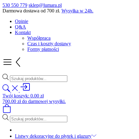
530 550 779
sklep@lumara.pl
Darmowa dostawa od
700
zł
.
Wysyłka w 24h.
Opinie
Q&A
Kontakt
Współpraca
Czas i koszty dostawy
Formy płatności
Wyszukiwarka
produktów
Twój koszyk:
0.00
zł
700.00
zł
do darmowej wysyłki.
Wyszukiwarka
produktów
Listwy dekoracyjne do płytek i glazury