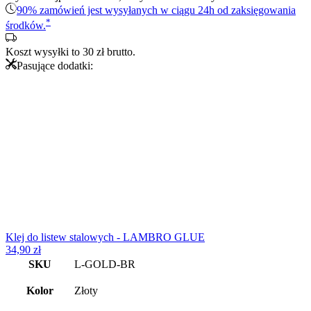
stalowy
90% zamówień jest wysyłanych w ciągu 24h od zaksięgowania
-
*
środków.
złoty
matowy
Koszt wysyłki to
30
zł
brutto.
Pasujące dodatki:
Klej do listew stalowych - LAMBRO GLUE
34,90
zł
SKU
L-GOLD-BR
Kolor
Złoty