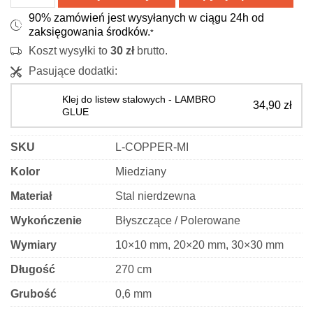
139,90 zł
Kątownik
90% zamówień jest wysyłanych w ciągu 24h od
ozdobny
zaksięgowania środków.
*
-
Koszt wysyłki to
30
zł
brutto.
stalowy
Pasujące dodatki:
-
miedziany
Klej do listew stalowych - LAMBRO
34,90
zł
polerowany
GLUE
SKU
L-COPPER-MI
Kolor
Miedziany
Materiał
Stal nierdzewna
Wykończenie
Błyszczące / Polerowane
Wymiary
10×10 mm, 20×20 mm, 30×30 mm
Długość
270 cm
Grubość
0,6 mm