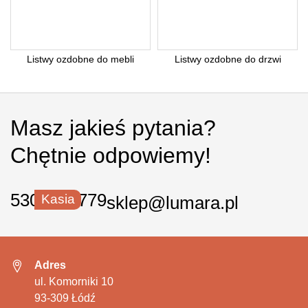
Listwy ozdobne do mebli
Listwy ozdobne do drzwi
Masz jakieś pytania?
Chętnie odpowiemy!
530 550 779
Kasia
sklep@lumara.pl
Adres
ul. Komorniki 10
93-309 Łódź