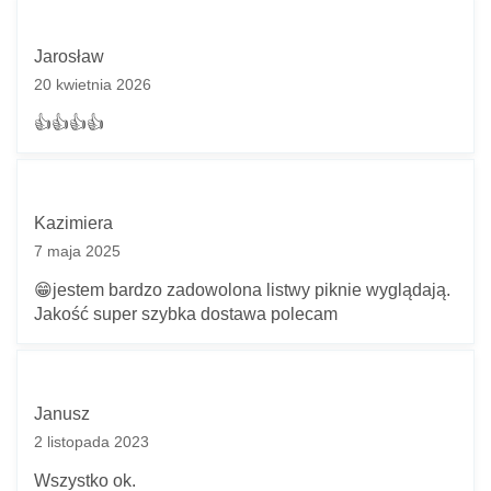
Twoje imię *
Jarosław
Twój adres e-mail *
20 kwietnia 2026
👍️👍️👍️👍️
Pytanie *
Kazimiera
7 maja 2025
😁jestem bardzo zadowolona listwy piknie wyglądają.
* Pola wymagane
Jakość super szybka dostawa polecam
Odpowiedź wyślemy na podany adres e-mail.
Z uwagi dużą ilość spamu, wymagana jest weryfikacja.
Wpisz słowo 'nora' od tyłu:
Janusz
2 listopada 2023
Anuluj
Wszystko ok.