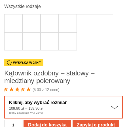
Wszystkie rodzaje
*
WYSYŁKA W 24H
Kątownik ozdobny – stalowy –
miedziany polerowany
(5.00 z 12 ocen)
Kliknij, aby wybrać rozmiar
Zakres
109,90
zł
–
139,90
zł
cen:
(ceny zawierają VAT 23%)
od
109,90 zł
ilość
do
Dodaj do koszyka
Zapytaj o produkt