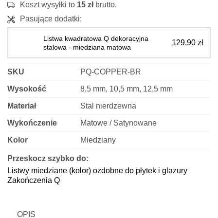
Koszt wysyłki to
15
zł
brutto.
Q
Pasujące dodatki:
-
miedziany
Listwa kwadratowa Q dekoracyjna
129,90
zł
matowy
stalowa - miedziana matowa
SKU
PQ-COPPER-BR
Wysokość
8,5 mm, 10,5 mm, 12,5 mm
Materiał
Stal nierdzewna
Wykończenie
Matowe / Satynowane
Kolor
Miedziany
Przeskocz szybko do:
Listwy miedziane (kolor) ozdobne do płytek i glazury
Zakończenia Q
OPIS