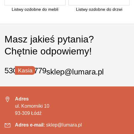
Listwy ozdobne do mebli
Listwy ozdobne do drzwi
Masz jakieś pytania?
Chętnie odpowiemy!
530 550 779
Kasia
sklep@lumara.pl
Adres
ul. Komorniki 10
93-309 Łódź
Adres e-mail:
sklep@lumara.pl