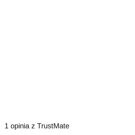
* Pola wymagane
Odpowiedź wyślemy na podany adres e-mail.
Z uwagi dużą ilość spamu, wymagana jest weryfikacja.
Wpisz słowo 'nora' od tyłu:
Anuluj
1 opinia z TrustMate