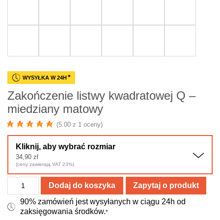
*
WYSYŁKA W 24H
Zakończenie listwy kwadratowej Q –
miedziany matowy
(5.00 z 1 oceny)
Kliknij, aby wybrać rozmiar
34,90
zł
(ceny zawierają VAT 23%)
ilość
Dodaj do koszyka
Zapytaj o produkt
Zakończenie
90% zamówień jest wysyłanych w ciągu 24h od
listwy
zaksięgowania środków.
*
kwadratowej