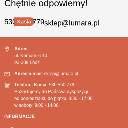
Chętnie odpowiemy!
530 550 779
Kasia
sklep@lumara.pl
Adres
ul. Komorniki 10
93-309 Łódź
Adres e-mail:
sklep@lumara.pl
Telefon - Kasia:
530 550 779
Pozostajemy do Państwa dyspozycji:
od poniedziałku do piątku: 8:30 - 17:00
w soboty: 9:00 - 14:00
INFORMACJE