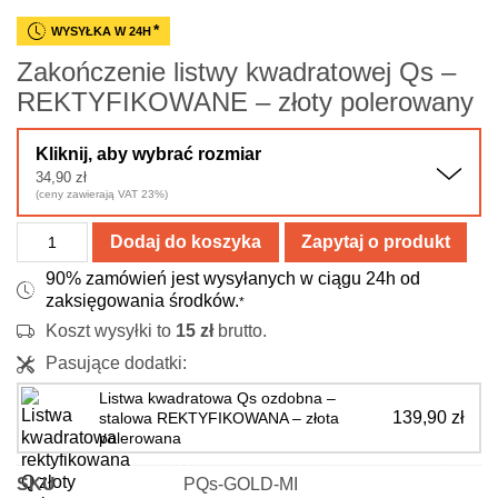
*
WYSYŁKA W 24H
Zakończenie listwy kwadratowej Qs –
REKTYFIKOWANE – złoty polerowany
Kliknij, aby wybrać rozmiar
34,90
zł
(ceny zawierają VAT 23%)
ilość
Dodaj do koszyka
Zapytaj o produkt
Zakończenie
90% zamówień jest wysyłanych w ciągu 24h od
listwy
zaksięgowania środków.
*
kwadratowej
Koszt wysyłki to
15
zł
brutto.
Qs
Pasujące dodatki:
–
REKTYFIKOWANE
Listwa kwadratowa Qs ozdobna –
139,90
zł
stalowa REKTYFIKOWANA – złota
–
polerowana
złoty
polerowany
SKU
PQs-GOLD-MI