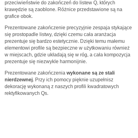
przeciwieństwie do zakończeń do listew Q, których
Pytanie *
krawędzie są zaoblone. Różnice przedstawione są na
grafice obok.
Prezentowane zakończenie precyzyjnie zespaja stykające
się prostopadle listwy, dzięki czemu cała aranżacja
prezentuje się bardzo estetycznie. Dzięki temu małemu
elementowi profile są bezpieczne w użytkowaniu również
* Pola wymagane
w miejscach, gdzie układają się w róg, a cała kompozycja
Odpowiedź wyślemy na podany adres e-mail.
prezentuje się niezwykle harmonijnie.
Z uwagi dużą ilość spamu, wymagana jest weryfikacja.
Wpisz słowo 'nora' od tyłu:
Prezentowane zakończenia
wykonane są ze stali
nierdzewnej
. Przy ich pomocy pięknie uzupełnisz
dekorację wykonaną z naszych profili kwadratowych
rektyfikowanych Qs.
Anuluj