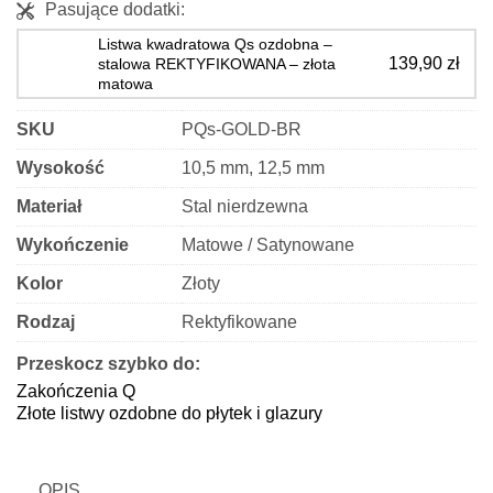
Pasujące dodatki:
–
REKTYFIKOWANE
Listwa kwadratowa Qs ozdobna –
139,90
zł
stalowa REKTYFIKOWANA – złota
–
matowa
złoty
matowy
SKU
PQs-GOLD-BR
Wysokość
10,5 mm, 12,5 mm
Materiał
Stal nierdzewna
Wykończenie
Matowe / Satynowane
Kolor
Złoty
Rodzaj
Rektyfikowane
Przeskocz szybko do:
Zakończenia Q
Złote listwy ozdobne do płytek i glazury
OPIS