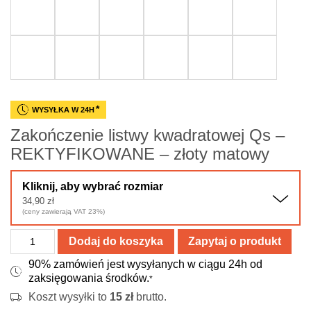
*
WYSYŁKA W 24H
Zakończenie listwy kwadratowej Qs –
REKTYFIKOWANE – złoty matowy
Kliknij, aby wybrać rozmiar
34,90
zł
(ceny zawierają VAT 23%)
ilość
Dodaj do koszyka
Zapytaj o produkt
Zakończenie
90% zamówień jest wysyłanych w ciągu 24h od
listwy
zaksięgowania środków.
*
kwadratowej
Koszt wysyłki to
15
zł
brutto.
Qs