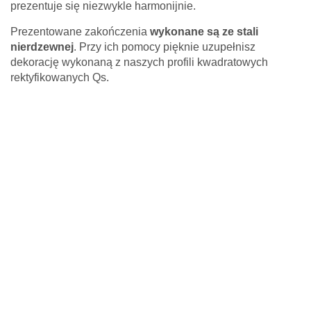
prezentuje się niezwykle harmonijnie.
Prezentowane zakończenia
wykonane są ze stali
nierdzewnej
. Przy ich pomocy pięknie uzupełnisz
* Pola wymagane
Odpowiedź wyślemy na podany adres e-mail.
dekorację wykonaną z naszych profili kwadratowych
Z uwagi dużą ilość spamu, wymagana jest weryfikacja.
rektyfikowanych Qs.
Wpisz słowo 'nora' od tyłu:
Anuluj