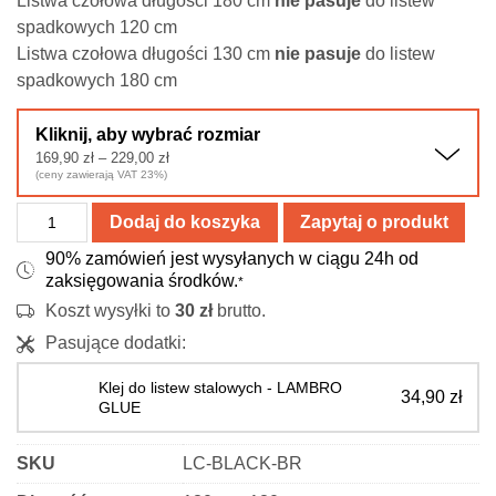
Listwa czołowa długości 180 cm
nie pasuje
do listew
spadkowych 120 cm
Listwa czołowa długości 130 cm
nie pasuje
do listew
spadkowych 180 cm
Kliknij, aby wybrać rozmiar
Zakres
169,90
zł
–
229,00
zł
cen:
(ceny zawierają VAT 23%)
od
169,90 zł
ilość
do
Dodaj do koszyka
Zapytaj o produkt
229,00 zł
Listwa
90% zamówień jest wysyłanych w ciągu 24h od
prysznicowa
zaksięgowania środków.
*
czołowa
Koszt wysyłki to
30
zł
brutto.
-
Pasujące dodatki:
stal
nierdzewna
Klej do listew stalowych - LAMBRO
34,90
zł
-
GLUE
czarna
matowa
SKU
LC-BLACK-BR