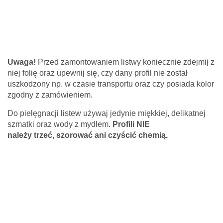
Pytanie *
Uwaga!
Przed zamontowaniem listwy koniecznie zdejmij z
* Pola wymagane
niej folię oraz upewnij się, czy dany profil nie został
Odpowiedź wyślemy na podany adres e-mail.
uszkodzony np. w czasie transportu oraz czy posiada kolor
Z uwagi dużą ilość spamu, wymagana jest weryfikacja.
zgodny z zamówieniem.
Wpisz słowo 'nora' od tyłu:
Do pielęgnacji listew używaj jedynie miękkiej, delikatnej
szmatki oraz wody z mydłem.
Profili NIE
należy
trzeć,
szorować ani czyścić chemią.
Anuluj