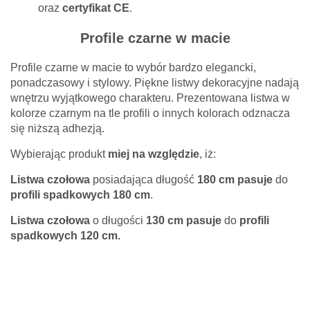
oraz
certyfikat CE
.
Profile czarne w macie
Profile czarne w macie to wybór bardzo elegancki,
ponadczasowy i stylowy. Piękne listwy dekoracyjne nadają
wnętrzu wyjątkowego charakteru. Prezentowana listwa w
kolorze czarnym na tle profili o innych kolorach odznacza
się niższą adhezją.
Wybierając produkt
miej na względzie
, iż:
Listwa czołowa
posiadająca długość
180 cm pasuje
do
profili spadkowych 180 cm
.
Listwa czołowa
o długości
130 cm
pasuje
do
profili
Twoje imię *
spadkowych 120 cm.
Twój adres e-mail *