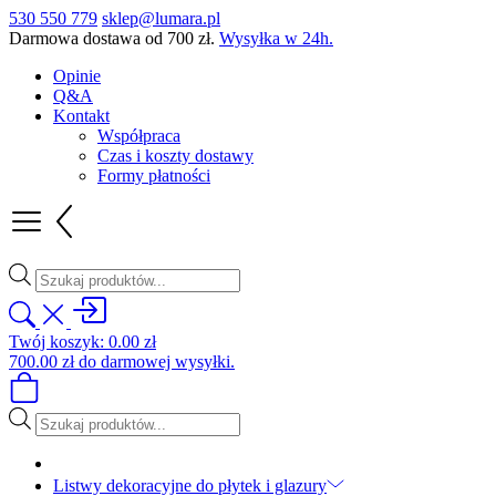
530 550 779
sklep@lumara.pl
Darmowa dostawa od
700
zł
.
Wysyłka w 24h.
Opinie
Q&A
Kontakt
Współpraca
Czas i koszty dostawy
Formy płatności
Wyszukiwarka
produktów
Twój koszyk:
0.00
zł
700.00
zł
do darmowej wysyłki.
Wyszukiwarka
produktów
Listwy dekoracyjne do płytek i glazury