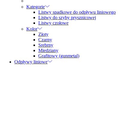
Kategorie
Listwy spadkowe do odpływu liniowego
Listwy do szyby prysznicowej
Listwy czołowe
Kolor
Złoty
Czarny
Srebrny
Miedziany
Grafitowy (gunmetal)
Odpływy liniowe