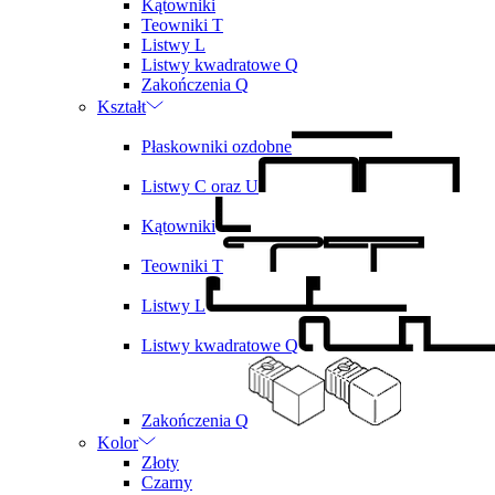
Kątowniki
Teowniki T
Listwy L
Listwy kwadratowe Q
Zakończenia Q
Kształt
Płaskowniki ozdobne
Listwy C oraz U
Kątowniki
Teowniki T
Listwy L
Listwy kwadratowe Q
Zakończenia Q
Kolor
Złoty
Czarny